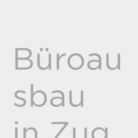
Büroau
sbau
in Zug