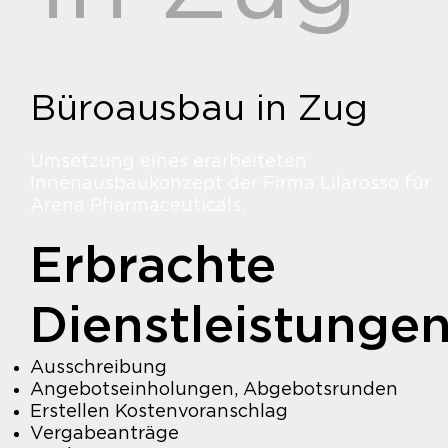
Büroausbau in Zug
Umsetzung eines erarbeiteten
Innenausbaukonzept der Firma Lilarosso für
Arena Pharmaceuticals.
Erbrachte
Dienstleistunge
Ausschreibung
Angebotseinholungen, Abgebotsrunden
Erstellen Kostenvoranschlag
Vergabeanträge