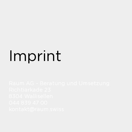
Imprint
Raum AG – Beratung und Umsetzung
Richtiarkade 23
8304 Wallisellen
044 839 47 00
kontakt@raum.swiss