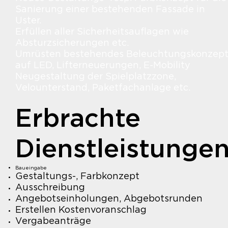
Sanierung einer bestehenden Fassade in
Uster.
Erfüllen aller Sicherheitsauflagen wie
Absturzsicherungen etc.
Umrüsten bestehendes Beleuchtungskonzep
auf LED, Lifterneuerungen, E-Mobility
Neugestaltung der Spielplatzzone,
Velounterstand, Paketfachanlage etc.
Erbrachte
Dienstleistunge
Baueingabe
Gestaltungs-, Farbkonzept
Ausschreibung
Angebotseinholungen, Abgebotsrunden
Erstellen Kostenvoranschlag
Vergabeanträge